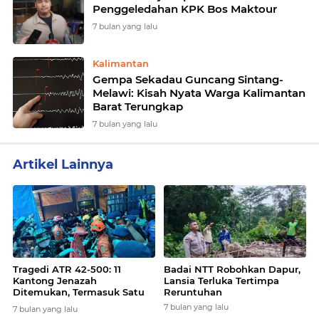
Penggeledahan KPK Bos Maktour
7 bulan yang lalu
Kalimantan
Gempa Sekadau Guncang Sintang-
Melawi: Kisah Nyata Warga Kalimantan
Barat Terungkap
7 bulan yang lalu
Artikel Lainnya
Tragedi ATR 42-500: 11
Badai NTT Robohkan Dapur,
Kantong Jenazah
Lansia Terluka Tertimpa
Ditemukan, Termasuk Satu
Reruntuhan
Berisi Tulang Belulang
7 bulan yang lalu
7 bulan yang lalu