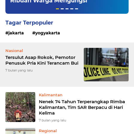
Ribuan Warga Mengungsi
Tagar Terpopuler
jakarta
yogyakarta
Nasional
Tersulut Asap Rokok, Pemotor
Penusuk Pria Kini Terancam Bui
7 bulan yang lalu
Kalimantan
Nenek 74 Tahun Terperangkap Rimba
Kalimantan, Tim SAR Berpacu di Hari
Kelima
7 bulan yang lalu
Regional