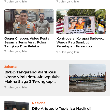
7 bulan yang lalu
7 bulan yang lalu
Geger Cirebon: Video Pesta
Kontroversi Korupsi Sudewo:
Sesama Jenis Viral, Polisi
Warga Pati Sambut
Tangkap Dua Pelaku
Penetapan Tersangka
dengan Syukuran Penuh
7 bulan yang lalu
7 bulan yang lalu
Sukacita
Jakarta
BPBD Tangerang Klarifikasi
Sirene Viral Pintu Air Sepuluh:
Makna Siaga 3 Terungkap,
Warga Diminta Tetap Tenang
7 bulan yang lalu
Nasional
Dito Ariotedjo Tepis Isu Hadir di