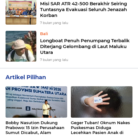
Misi SAR ATR 42-500 Berakhir Seiring
Tuntasnya Evakuasi Seluruh Jenazah
Korban
7 bulan yang lalu
Bali
Longboat Penuh Penumpang Terbalik
Diterjang Gelombang di Laut Maluku
Utara
7 bulan yang lalu
Artikel Pilihan
Bobby Nasution Dukung
Geger Tuban! Oknum Nakes
Prabowo: 15 Izin Perusahaan
Puskesmas Diduga
Sumut Dicabut, Alam
Lecehkan Pasien Anak di
Prioritas di Atas Cuan
Ruang Periksa