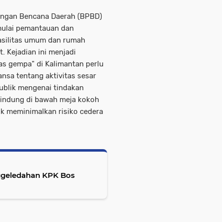
angan Bencana Daerah (BPBD)
mulai pemantauan dan
asilitas umum dan rumah
. Kejadian ini menjadi
as gempa" di Kalimantan perlu
nsa tentang aktivitas sesar
publik mengenai tindakan
rlindung di bawah meja kokoh
uk meminimalkan risiko cedera
enggeledahan KPK Bos