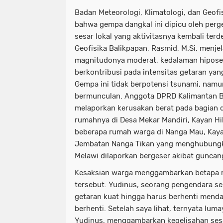
Badan Meteorologi, Klimatologi, dan Geof
bahwa gempa dangkal ini dipicu oleh per
sesar lokal yang aktivitasnya kembali terd
Geofisika Balikpapan, Rasmid, M.Si, menj
magnitudonya moderat, kedalaman hipose
berkontribusi pada intensitas getaran yan
Gempa ini tidak berpotensi tsunami, namu
bermunculan. Anggota DPRD Kalimantan Ba
melaporkan kerusakan berat pada bagian 
rumahnya di Desa Mekar Mandiri, Kayan Hilir
beberapa rumah warga di Nanga Mau, Kayan
Jembatan Nanga Tikan yang menghubungk
Melawi dilaporkan bergeser akibat guncan
Kesaksian warga menggambarkan betapa 
tersebut. Yudinus, seorang pengendara s
getaran kuat hingga harus berhenti mendad
berhenti. Setelah saya lihat, ternyata luma
Yudinus, menggambarkan kegelisahan sesa