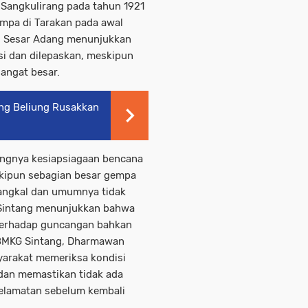
 Sangkulirang pada tahun 1921
empa di Tarakan pada awal
ti Sesar Adang menunjukkan
si dan dilepaskan, meskipun
angat besar.
ng Beliung Rusakkan
ingnya kesiapsiagaan bencana
eskipun sebagian besar gempa
 dangkal dan umumnya tidak
 Sintang menunjukkan bahwa
 terhadap guncangan bahkan
 BMKG Sintang, Dharmawan
arakat memeriksa kondisi
dan memastikan tidak ada
elamatan sebelum kembali