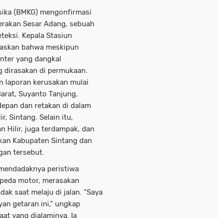
isika (BMKG) mengonfirmasi
gerakan Sesar Adang, sebuah
eteksi. Kepala Stasiun
elaskan bahwa meskipun
nter yang dangkal
g dirasakan di permukaan.
n laporan kerusakan mulai
rat, Suyanto Tanjung,
depan dan retakan di dalam
, Sintang. Selain itu,
 Hilir, juga terdampak, dan
an Kabupaten Sintang dan
gan tersebut.
mendadaknya peristiwa
epeda motor, merasakan
ak saat melaju di jalan. “Saya
yan getaran ini,” ungkap
at yang dialaminya. Ia