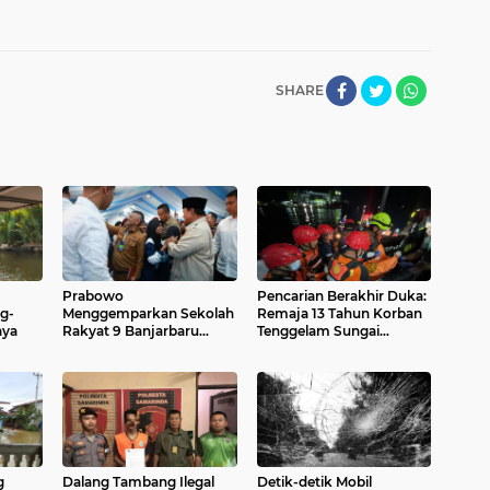
SHARE
Prabowo
Pencarian Berakhir Duka:
g-
Menggemparkan Sekolah
Remaja 13 Tahun Korban
aya
Rakyat 9 Banjarbaru
Tenggelam Sungai
Kalsel, Siswa Beri
Martapura Ditemukan
Sambutan Meriah
Meninggal
g
Dalang Tambang Ilegal
Detik-detik Mobil