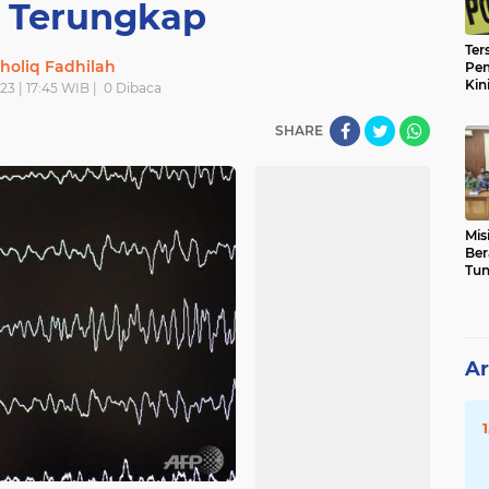
t Terungkap
Ter
holiq Fadhilah
Pem
Kin
23 | 17:45 WIB |
0
Dibaca
SHARE
Mis
Ber
Tun
Sel
Ar