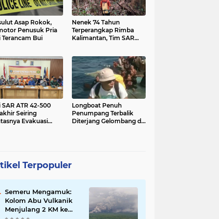
sulut Asap Rokok,
Nenek 74 Tahun
otor Penusuk Pria
Terperangkap Rimba
i Terancam Bui
Kalimantan, Tim SAR
Berpacu di Hari Kelima
i SAR ATR 42-500
Longboat Penuh
akhir Seiring
Penumpang Terbalik
tasnya Evakuasi
Diterjang Gelombang di
uruh Jenazah Korban
Laut Maluku Utara
tikel Terpopuler
Semeru Mengamuk:
Kolom Abu Vulkanik
Menjulang 2 KM ke
Langit