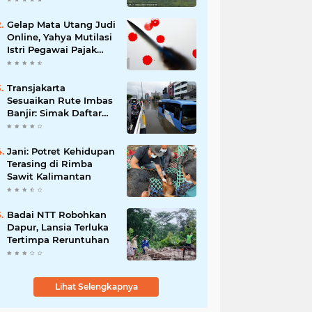
Gelap Mata Utang Judi
Online, Yahya Mutilasi
Istri Pegawai Pajak
Manokwari
Transjakarta
Sesuaikan Rute Imbas
Banjir: Simak Daftar
Layanan Terdampak
Jani: Potret Kehidupan
Terasing di Rimba
Sawit Kalimantan
Badai NTT Robohkan
Dapur, Lansia Terluka
Tertimpa Reruntuhan
Lihat Selengkapnya