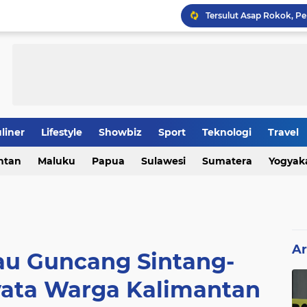
Tersulut Asap Rokok, P
Geger Cirebon: Video Pe
liner
Lifestyle
Showbiz
Sport
Teknologi
Travel
ntan
Maluku
Papua
Sulawesi
Sumatera
Yogyak
Krisis Banjir Jakarta: 
Ar
u Guncang Sintang-
yata Warga Kalimantan