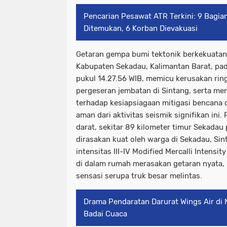
Pencarian Pesawat ATR Terkini: 9 Bagia
Ditemukan, 6 Korban Dievakuasi
Getaran gempa bumi tektonik berkekuata
Kabupaten Sekadau, Kalimantan Barat, pa
pukul 14.27.56 WIB, memicu kerusakan ri
pergeseran jembatan di Sintang, serta me
terhadap kesiapsiagaan mitigasi bencana 
aman dari aktivitas seismik signifikan ini
darat, sekitar 89 kilometer timur Sekadau
dirasakan kuat oleh warga di Sekadau, Si
intensitas III-IV Modified Mercalli Intensi
di dalam rumah merasakan getaran nyata,
sensasi serupa truk besar melintas.
Drama Pendaratan Darurat Wings Air di
Badai Cuaca