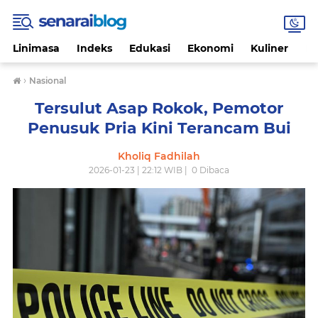
Linimasa
Indeks
Edukasi
Ekonomi
Kuliner
Li
›
Nasional
Tersulut Asap Rokok, Pemotor
Penusuk Pria Kini Terancam Bui
Kholiq Fadhilah
2026-01-23 | 22:12 WIB |
0
Dibaca