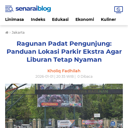
Linimasa
Indeks
Edukasi
Ekonomi
Kuliner
Li
›
Jakarta
Ragunan Padat Pengunjung:
Panduan Lokasi Parkir Ekstra Agar
Liburan Tetap Nyaman
Kholiq Fadhilah
2026-01-01 | 20:35 WIB |
0
Dibaca